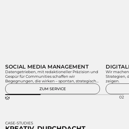
SOCIAL MEDIA MANAGEMENT
Datengetrieben, mit redaktioneller Präzision und
Wir machen
Gespür für Communities schaffen wir
Strategien,
Begegnungen, die wirken – spontan, strategisch
zeigen.
und messbar.
ZUM SERVICE
02
CASE-STUDIES
KREATIV. DURCHDACHT.